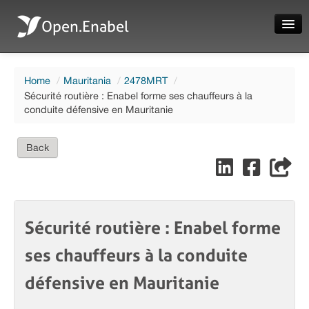
Open.Enabel
Home
Home
/
Mauritania
/
2478MRT
/
About
Sécurité routière : Enabel forme ses chauffeurs à la
conduite défensive en Mauritanie
Projects
News
Back
Evaluations
Sécurité routière : Enabel forme
Language
ses chauffeurs à la conduite
Login
défensive en Mauritanie