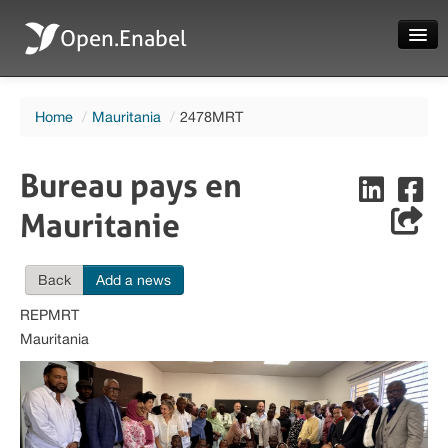
Open.Enabel
Home
Home
/
Mauritania
/
2478MRT
About
Projects
Bureau pays en
News
Mauritanie
Evaluations
Back
Add a news
REPMRT
Mauritania
Language
Login