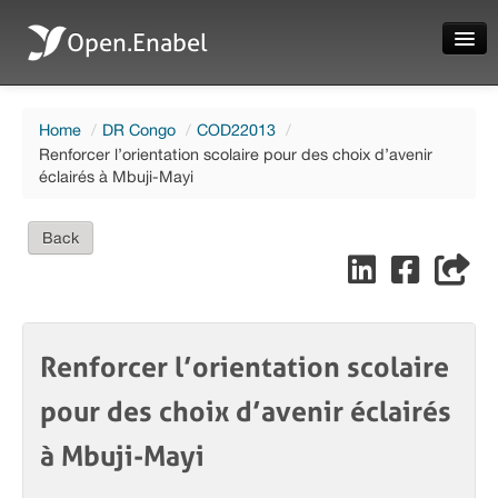
Open.Enabel
Home
Home
/
DR Congo
/
COD22013
/
About
Renforcer l’orientation scolaire pour des choix d’avenir
éclairés à Mbuji-Mayi
Projects
News
Back
Evaluations
Renforcer l’orientation scolaire
Language
pour des choix d’avenir éclairés
Login
à Mbuji-Mayi