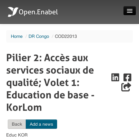
Open.Enabel
Home
Home
/
DR Congo
/
COD22013
About
Projects
Pilier 2 : Accès aux
News
services sociaux de
Evaluations
qualité; Volet 1 :
Education de base -
KorLom
Language
Back
Add a news
Login
Educ KOR