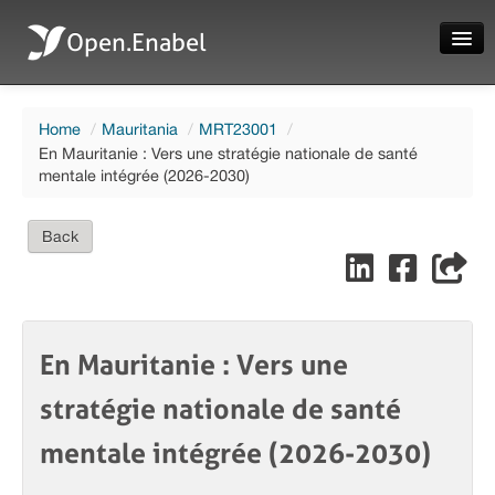
Open.Enabel
Home
Home
/
Mauritania
/
MRT23001
/
About
En Mauritanie : Vers une stratégie nationale de santé
mentale intégrée (2026-2030)
Projects
News
Back
Evaluations
En Mauritanie : Vers une
Language
stratégie nationale de santé
Login
mentale intégrée (2026-2030)