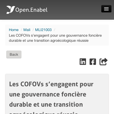
Open.Enabel
Home
Home
/
Mali
/
MLI21003
/
About
Les COFOVs s’engagent pour une gouvernance foncière
durable et une transition agroécologique réussie
Projects
News
Back
Evaluations
Les COFOVs s’engagent pour
Language
une gouvernance foncière
Login
durable et une transition