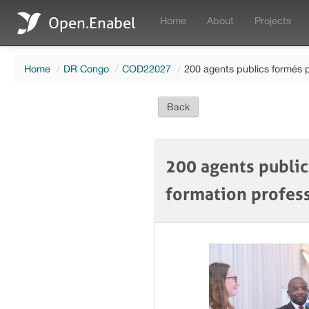
Open.Enabel
Home
About
Projects
Home
/
DR Congo
/
COD22027
/
200 agents publics formés p
Back
200 agents public
formation profes