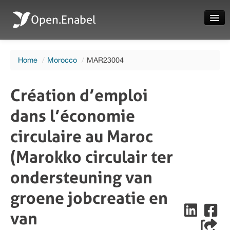
Open.Enabel
Home
Home
/
Morocco
/
MAR23004
About
Projects
Création d’emploi
News
dans l’économie
Evaluations
circulaire au Maroc
(Marokko circulair ter
ondersteuning van
Language
groene jobcreatie en
Login
van