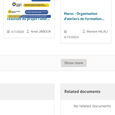
Maroc : Découvrez les
Maroc : Organisation
résultats du projet Tadafor
d'ateliers de formation
pour l'année 2023
autour des mesures de
digitalisation de la
Amal JABOUK
Meriem HILALI
4/7/2025
participation citoyenne
4/15/2024
Show more
Related documents
No related documents