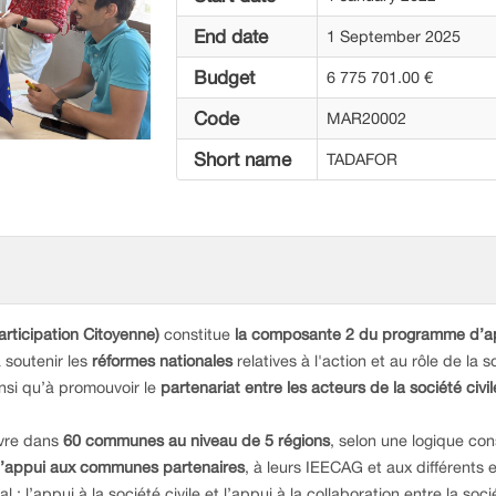
End date
1 September 2025
Budget
6 775 701.00 €
Code
MAR20002
Short name
TADAFOR
articipation Citoyenne)
constitue
la composante 2 du programme
d’a
 soutenir les
réformes nationales
relatives à l'action et au rôle de la s
insi qu’à promouvoir le
partenariat entre les acteurs de la société civ
uvre dans
60 communes au niveau de 5 régions
, selon une logique con
 l’appui aux communes partenaires
, à leurs IEECAG et aux différents
 l’appui à la société civile et l’appui à la collaboration entre la soc