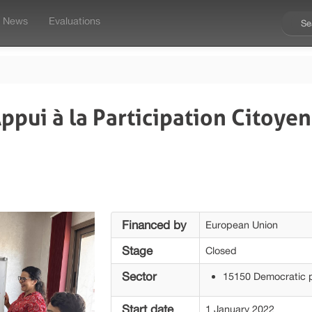
News
Evaluations
pui à la Participation Citoye
Financed by
European Union
Stage
Closed
Sector
15150 Democratic pa
Start date
1 January 2022