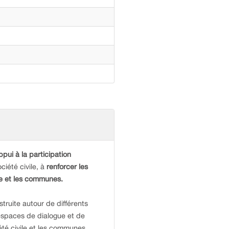
ppui à la participation
ociété civile, à
renforcer les
ile et les communes.
struite autour de différents
 espaces de dialogue et de
iété civile et les communes.