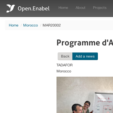
Open.Enabel
Home
About
Projects
Home
/
Morocco
/
MAR20002
Programme d'Ap
Back
Add a news
TADAFOR
Morocco