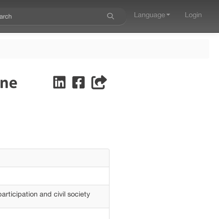
Language
Login
nne
rticipation and civil society