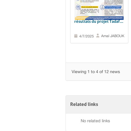
Maroc : Découvrez les
résultats du projet Tadafor
pour l'année 2024
Amal JABOUK
4/7/2025
Viewing 1 to 4 of 12 news
Related links
No related links