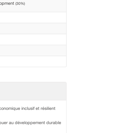
elopment
(30%)
nomique inclusif et résilient
tribuer au développement durable