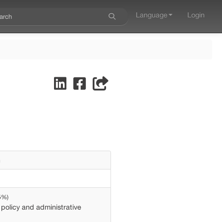
Language
Login
n
5%)
policy and administrative