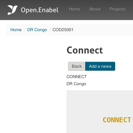
Open.Enabel
Home
About
Projects
Home
/
DR Congo
/
COD25001
Connect
Back
Add a news
CONNECT
DR Congo