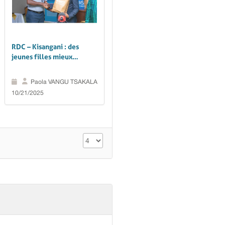
RDC – Kisangani : des
jeunes filles mieux
accompagnées dans leur
parcours scolaire grâce au
Paola VANGU TSAKALA
projet GIFT
10/21/2025