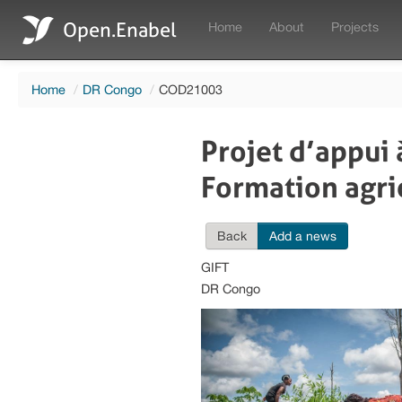
Open.Enabel
Home
About
Projects
Home
/
DR Congo
/
COD21003
Projet d’appui 
Formation agric
Back
Add a news
GIFT
DR Congo