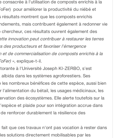
consacrée à l'utilisation de composts enrichis à la
FoFer) pour améliorer la productivité du niébé et
Ses résultats montrent que les composts enrichis
endements, mais contribuent également à redonner vie
e chercheur, ces résultats ouvrent également des
ette innovation peut contribuer à restaurer les terres
s des producteurs et favoriser l'émergence
on et de commercialisation de composts enrichis à la
FoFer) »
, explique-t-il.
torante à l'Université Joseph KI-ZERBO, s'est
a albida dans les systèmes agroforestiers. Ses
 les nombreux bénéfices de cette espèce, aussi bien
ur l'alimentation du bétail, les usages médicinaux, les
rvation des écosystèmes. Elle alerte toutefois sur la
 l'espèce et plaide pour son intégration accrue dans
 de renforcer durablement la résilience des
e fait que ces travaux n'ont pas vocation à rester dans
 des solutions directement mobilisables par les