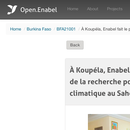
Open.Enabel
Home
About
Projects
Home
/
Burkina Faso
/
BFA21001
/
À Koupéla, Enabel fait le 
Back
À Koupéla, Enabel 
de la recherche po
climatique au Sah