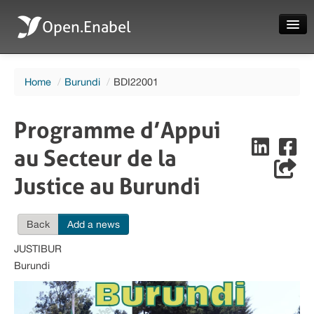
Open.Enabel
Home
Home
/
Burundi
/
BDI22001
About
Projects
Programme d’Appui
News
au Secteur de la
Evaluations
Justice au Burundi
Back
Add a news
JUSTIBUR
Language
Burundi
Login